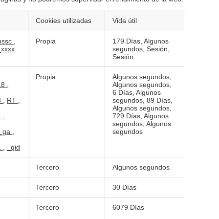
Cookies utilizadas
Vida útil
hssc
,
Propia
179 Días, Algunos
_xxxx
segundos, Sesión,
Sesión
Propia
Algunos segundos,
18
,
Algunos segundos,
6 Días, Algunos
3
,
RT
,
segundos, 89 Días,
Algunos segundos,
1
,
729 Días, Algunos
segundos, Algunos
_ga
,
segundos
1
,
_gid
Tercero
Algunos segundos
Tercero
30 Días
Tercero
6079 Días