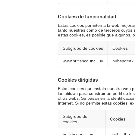
Cookies de funcionalidad
Estas cookies permiten a la web mejorar
tanto nuestras como de terceros cuyos 
estas cookies, es posible que algunos, o
Subgrupo de cookies
Cookies
Cookies
www.britishcouncil.uy
hubspotutk
de
funcionalidad
Cookies dirigidas
Estas cookies que instala nuestra web p
las utilizan para construir un perfil de 
otras webs. Se basan en la identificació
Internet. Si no permite estas cookies, 
Subgrupo de
Cookies
cookies
Cookies
britishcouncil.uy
_gcl
,
_fbp
,