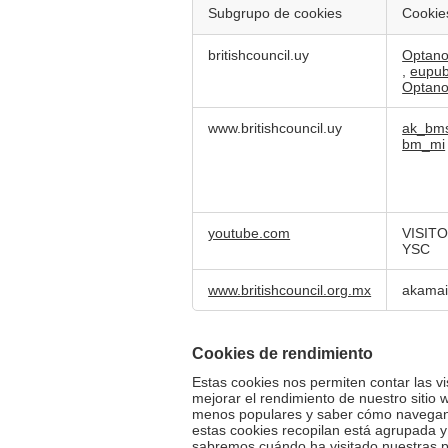
Subgrupo de cookies
Cookie
Cookies
britishcouncil.uy
Optano
estrictamente
,
eupu
necesarias
Optan
www.britishcouncil.uy
ak_bm
bm_mi
youtube.com
VISIT
YSC
www.britishcouncil.org.mx
akamai
Cookies de rendimiento
Estas cookies nos permiten contar las vi
mejorar el rendimiento de nuestro sitio
menos populares y saber cómo navegan l
estas cookies recopilan está agrupada y 
sabremos cuándo ha visitado nuestras p