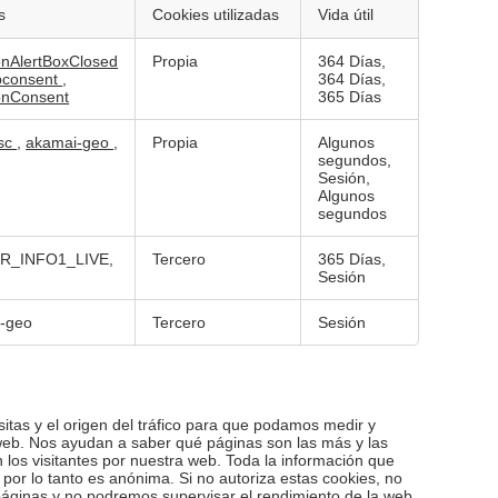
s
Cookies utilizadas
Vida útil
nAlertBoxClosed
Propia
364 Días,
bconsent
,
364 Días,
onConsent
365 Días
sc
,
akamai-geo
,
Propia
Algunos
segundos,
Sesión,
Algunos
segundos
OR_INFO1_LIVE,
Tercero
365 Días,
Sesión
-geo
Tercero
Sesión
sitas y el origen del tráfico para que podamos medir y
 web. Nos ayudan a saber qué páginas son las más y las
os visitantes por nuestra web. Toda la información que
por lo tanto es anónima. Si no autoriza estas cookies, no
áginas y no podremos supervisar el rendimiento de la web.