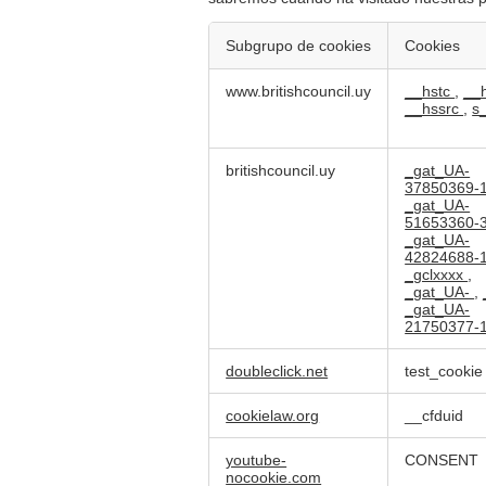
Subgrupo de cookies
Cookies
Cookies
www.britishcouncil.uy
__hstc
,
__
de
__hssrc
,
s
rendimiento
britishcouncil.uy
_gat_UA-
37850369-
_gat_UA-
51653360-
_gat_UA-
42824688-
_gclxxxx
,
_gat_UA-
,
_gat_UA-
21750377-
doubleclick.net
test_cookie
cookielaw.org
__cfduid
youtube-
CONSENT
nocookie.com