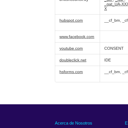
dirigidas
_gat_UA-XX
X
hubspot.com
__cf_bm, _cf
www.facebook.com
youtube.com
CONSENT
doubleclick.net
IDE
hsforms.com
__cf_bm, _cf
Acerca de Nosotros
E