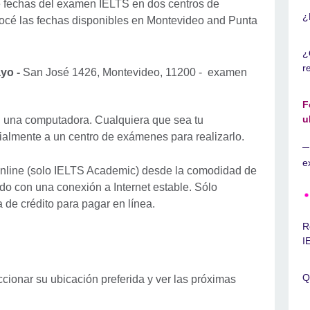
fechas del examen IELTS en dos centros de
¿
océ las fechas disponibles en Montevideo and Punta
¿
r
ayo -
San José 1426, Montevideo, 11200 - examen
F
u
n una computadora. Cualquiera que sea tu
ialmente a un centro de exámenes para realizarlo.
e
Online (solo IELTS Academic) desde la comodidad de
ado con una conexión a Internet estable. Sólo
a de crédito para pagar en línea.
R
I
Q
ionar su ubicación preferida y ver las próximas