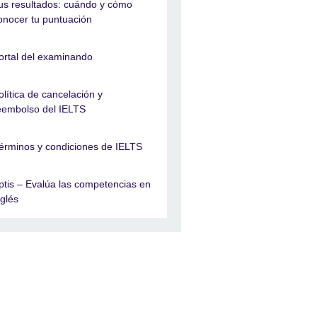
us resultados: cuándo y cómo
onocer tu puntuación
ortal del examinando
olítica de cancelación y
eembolso del IELTS
érminos y condiciones de IELTS
ptis – Evalúa las competencias en
nglés