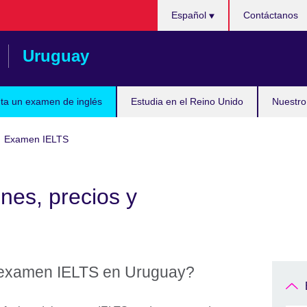
Choose
Español
Contáctanos
your
language
Uruguay
ta un examen de inglés
Estudia en el Reino Unido
Nuestro
Examen IELTS
es, precios y
 examen IELTS en Uruguay?