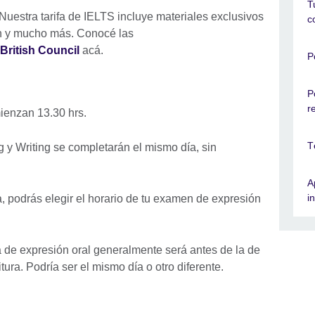
T
uestra tarifa de IELTS incluye materiales exclusivos
c
n y mucho más. Conocé las
 British Council
acá.
P
P
r
enzan 13.30 hrs.
T
 y Writing se completarán el mismo día, sin
A
i
, podrás elegir el horario de tu examen de expresión
ba de expresión oral generalmente será antes de la de
tura. Podría ser el mismo día o otro diferente.