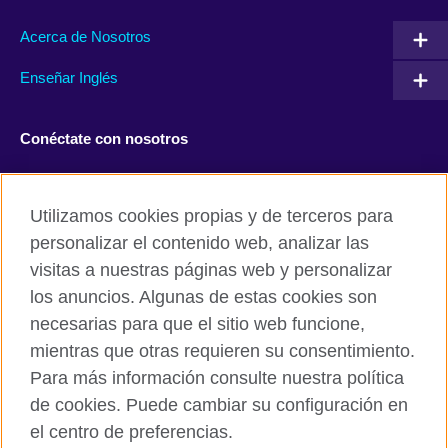
Acerca de Nosotros
Enseñar Inglés
Conéctate con nosotros
Facebook
Twitter
Utilizamos cookies propias y de terceros para
TikTok
personalizar el contenido web, analizar las
visitas a nuestras páginas web y personalizar
los anuncios. Algunas de estas cookies son
necesarias para que el sitio web funcione,
British Council Global
mientras que otras requieren su consentimiento.
Políticas de privacidad y condiciones de uso
Para más información consulte nuestra política
Cookies
de cookies. Puede cambiar su configuración en
Mapa del sitio
el centro de preferencias.